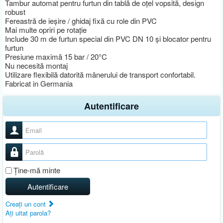
Tambur automat pentru furtun din tablă de oțel vopsită, design
robust
Fereastră de ieșire / ghidaj fixă cu role din PVC
Mai multe opriri pe rotație
Include 30 m de furtun special din PVC DN 10 și blocator pentru
furtun
Presiune maximă 15 bar / 20°C
Nu necesită montaj
Utilizare flexibilă datorită mânerului de transport confortabil.
Fabricat in Germania
Autentificare
Nume utilizator
Parolă
Ţine-mă minte
Autentificare
Creaţi un cont
Aţi uitat parola?