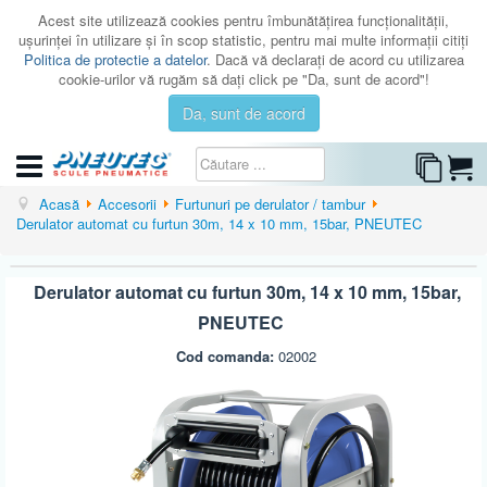
Acest site utilizează cookies pentru îmbunătăţirea funcţionalităţii,
uşurinţei în utilizare şi în scop statistic, pentru mai multe informaţii citiţi
Politica de protectie a datelor
. Dacă vă declaraţi de acord cu utilizarea
cookie-urilor vă rugăm să daţi click pe "Da, sunt de acord"!
Da, sunt de acord
CATEGORII
Acasă
Accesorii
Furtunuri pe derulator / tambur
Derulator automat cu furtun 30m, 14 x 10 mm, 15bar, PNEUTEC
CATALOAGE
SERVICE
Derulator automat cu furtun 30m, 14 x 10 mm, 15bar,
ISTORIC
PNEUTEC
CONTACT
Cod comanda:
02002
AUTENTIFICARE