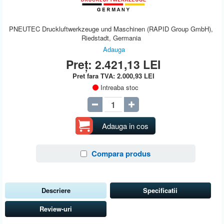
PNEUTEC Druckluftwerkzeuge und Maschinen (RAPID Group GmbH),
Riedstadt, Germania
Adauga
Preț:
2.421,13
LEI
Pret fara TVA:
2.000,93
LEI
Intreaba stoc
Adauga in cos
Compara produs
Descriere
Specificatii
Review-uri