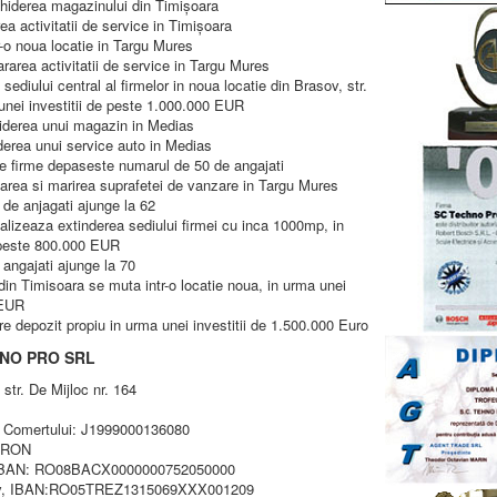
hiderea magazinului din Timişoara
a activitatii de service in Timişoara
r-o noua locatie in Targu Mures
area activitatii de service in Targu Mures
sediului central al firmelor in noua locatie din Brasov, str.
unei investitii de peste 1.000.000 EUR
iderea unui magazin in Medias
derea unui service auto in Medias
de firme depaseste numarul de 50 de angajati
area si marirea suprafetei de vanzare in Targu Mures
 de anjagati ajunge la 62
alizeaza extinderea sediului firmei cu inca 1000mp, in
e peste 800.000 EUR
 angajati ajunge la 70
din Timisoara se muta intr-o locatie noua, in urma unei
 EUR
e depozit propiu in urma unei investitii de 1.500.000 Euro
HNO PRO SRL
tr. De Mijloc nr. 164
rul Comertului: J1999000136080
0 RON
, IBAN: RO08BACX0000000752050000
, IBAN:RO05TREZ1315069XXX001209