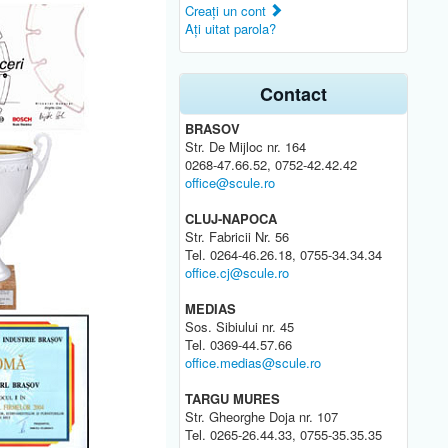
Creaţi un cont
Aţi uitat parola?
Contact
BRASOV
Str. De Mijloc nr. 164
0268-47.66.52, 0752-42.42.42
office@scule.ro
CLUJ-NAPOCA
Str. Fabricii Nr. 56
Tel. 0264-46.26.18, 0755-34.34.34
office.cj@scule.ro
MEDIAS
Sos. Sibiului nr. 45
Tel. 0369-44.57.66
office.medias@scule.ro
TARGU MURES
Str. Gheorghe Doja nr. 107
Tel. 0265-26.44.33, 0755-35.35.35