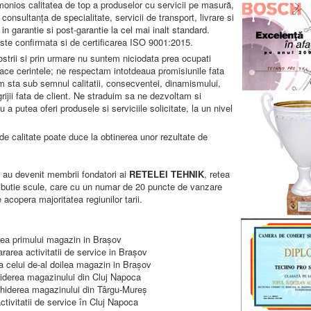
nios calitatea de top a produselor cu servicii pe masură,
e consultanţa de specialitate, servicii de transport, livrare si
in garantie si post-garantie la cel mai inalt standard.
e este confirmata si de certificarea ISO 9001:2015.
nostrii si prin urmare nu suntem niciodata prea ocupati
sface cerintele; ne respectam intotdeaua promisiunile fata
em sta sub semnul calitatii, consecventei, dinamismului,
grijii fata de client. Ne straduim sa ne dezvoltam si
a putea oferi produsele si serviciile solicitate, la un nivel
e calitate poate duce la obtinerea unor rezultate de
e au devenit membrii fondatori ai
RETELEI TEHNIK
, retea
tributie scule, care cu un numar de 20 puncte de vanzare
e acopera majoritatea regiunilor tarii.
rea primului magazin in Braşov
area activitatii de service in Braşov
a celui de-al doilea magazin in Braşov
iderea magazinului din Cluj Napoca
hiderea magazinului din Târgu-Mureş
tivitatii de service în Cluj Napoca