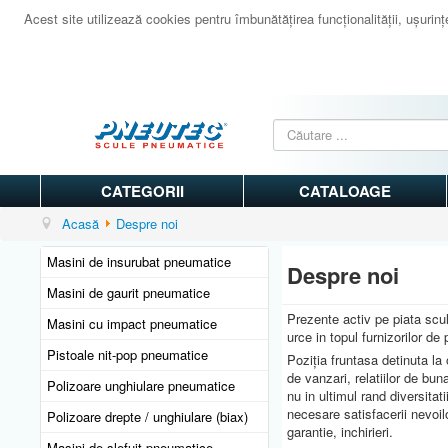
Acest site utilizează cookies pentru îmbunătăţirea funcţionalităţii, uşurinţei
CATEGORII
CATALOAGE
Acasă
Despre noi
Masini de insurubat pneumatice
Despre noi
Masini de gaurit pneumatice
Prezente activ pe piata scu
Masini cu impact pneumatice
urce in topul furnizorilor de p
Pistoale nit-pop pneumatice
Poziţia fruntasa detinuta la
de vanzari, relatiilor de buna
Polizoare unghiulare pneumatice
nu in ultimul rand diversitat
necesare satisfacerii nevoilo
Polizoare drepte / unghiulare (biax)
garantie, inchirieri.
Masini de slefuit pneumatice