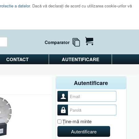
rotectie a datelor
. Dacă vă declaraţi de acord cu utilizarea cookie-urilor vă
Comparator
CONTACT
AUTENTIFICARE
Autentificare
Nume utilizator
Parolă
Ţine-mă minte
Autentificare