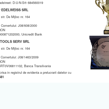
radstreet: D-U-N-S® 684560019
P EDELWEISS SRL
tr. De Mijloc nr. 164
ul Comertului: J08/608/2000
 RON
0871202000, Unicredit Bank
I TOOLS SERV SRL
tr. De Mijloc nr. 164
ul Comertului: J08/1463/2009
 RON
0V06811102, Banca Transilvania
isa in registrul de evidenta a prelucrarii datelor cu
581