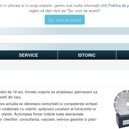
 în utilizare şi în scop statistic, pentru mai multe informaţii citiţi
Politica de p
rugăm să daţi click pe "Da, sunt de acord"!
Da, sunt de acord
SERVICE
ISTORIC
lelor de 19 ani, firmele noastre se straduiesc permanent sa
rofil din tara.
 ora actuala se datoreaza seriozitatii si competenţei echipei
 colaborare cu clientii, sprijinului constant al furnizorilor si
ii ofertei. Activitatea firmei îmbină toate elementele
r clientilor: consultanta, vanzare, service garantie si post-