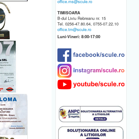
office.ms@scule.ro
TIMISOARA
B-dul Liviu Rebreanu nr. 15
Tel. 0256-47.80.64, 0755-07.22.10
office.tm@scule.ro
Luni-Vineri: 8:00-17:00