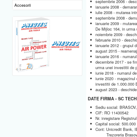
septembrie 2006 - desc
Accesorii
ianuarie 2008 - demarare
iulie 2008 - mutarea int
septembrie 2008 - demar
ianuarie 2009 - mutarea 
De Mijloc 164, in urma 
noiembrie 2009 - desch
februarie 2010 - deschi
ianuarie 2012 - grupul 
august 2015 - reamenaj
ianuarie 2016 - numarul
decembrie 2017 - se fin
urma unei investitii d
iunie 2018 - numarul de
iunie 2020 - magazinul 
investitii de 1.000.000
august 2023 - deschider
DATE FIRMA - SC TEC
Sediu social: BRASOV, s
CIF: RO 11430542
Nr. inregistare Regist
Capital social: 500.00
Cont: Unicredit Bank
Trezoreria Brasov