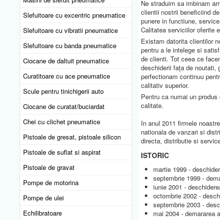
Ne straduim sa imbinam armo
clientii nostrii beneficiind d
Slefuitoare cu excentric pneumatice
punere in functiune, service 
Calitatea serviciilor oferit
Slefuitoare cu vibratii pneumatice
Existam datorita clientilor 
Slefuitoare cu banda pneumatice
pentru a le intelege si sati
de clienti. Tot ceea ce fac
Ciocane de daltuit pneumatice
deschiderii faţa de noutati, 
Curatitoare cu ace pneumatice
perfectionam continuu pentru 
calitativ superior.
Scule pentru tinichigerii auto
Pentru ca numai un produs d
calitate.
Ciocane de curatat/buciardat
Chei cu clichet pneumatice
In anul 2011 firmele noastr
nationala de vanzari si dis
Pistoale de gresat, pistoale silicon
directa, distributie si servic
Pistoale de suflat si aspirat
ISTORIC
Pistoale de gravat
martie 1999 - deschide
septembrie 1999 - demar
Pompe de motorina
iunie 2001 - deschidere
octombrie 2002 - desch
Pompe de ulei
septembrie 2003 - desc
Echilibratoare
mai 2004 - demararea ac