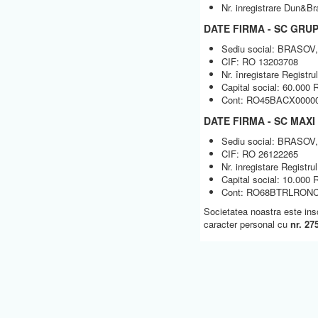
Nr. inregistrare Dun&B
DATE FIRMA - SC GRU
Sediu social: BRASOV, s
CIF: RO 13203708
Nr. înregistare Registr
Capital social: 60.000
Cont: RO45BACX000000
DATE FIRMA - SC MAX
Sediu social: BRASOV, s
CIF: RO 26122265
Nr. inregistare Registr
Capital social: 10.000
Cont:
RO68BTRLRONCRT
Societatea noastra este inscr
caracter personal cu
nr. 27