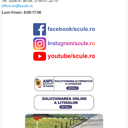
Tel. 0256-47.80.64, 0755-07.22.10
office.tm@scule.ro
Luni-Vineri: 8:00-17:00