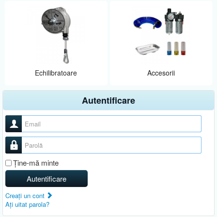
Echilibratoare
Accesorii
Autentificare
Nume utilizator
Parolă
Ţine-mă minte
Autentificare
Creaţi un cont
Aţi uitat parola?