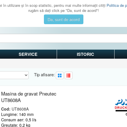
 în utilizare şi în scop statistic, pentru mai multe informaţii citiţi
Politica de p
rugăm să daţi click pe "Da, sunt de acord"!
Da, sunt de acord
SERVICE
ISTORIC
Tip afisare:
Masina de gravat Pneutec
UT8608A
Cod:
UT8608A
Lungime: 140 mm
Consum aer: 0,5 l/s
Greutate: 0,2 kg