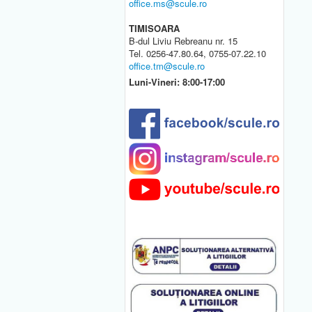
office.ms@scule.ro
TIMISOARA
B-dul Liviu Rebreanu nr. 15
Tel. 0256-47.80.64, 0755-07.22.10
office.tm@scule.ro
Luni-Vineri: 8:00-17:00