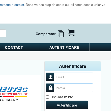
rotectie a datelor
. Dacă vă declaraţi de acord cu utilizarea cookie-urilor vă
Comparator
CONTACT
AUTENTIFICARE
Autentificare
Nume utilizator
Parolă
Ţine-mă minte
Autentificare