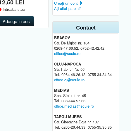
12,50 LEI
Creaţi un cont
Aţi uitat parola?
Intreaba stoc
Adauga in cos
Contact
BRASOV
Str. De Mijloc nr. 164
0268-47.66.52, 0752-42.42.42
office@scule.ro
CLUJ-NAPOCA
Str. Fabricii Nr. 56
Tel. 0264-46.26.18, 0755-34.34.34
office.cj@scule.ro
MEDIAS
Sos. Sibiului nr. 45
Tel. 0369-44.57.66
office.medias@scule.ro
TARGU MURES
Str. Gheorghe Doja nr. 107
Tel. 0265-26.44.33, 0755-35.35.35