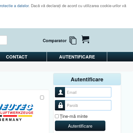
rotectie a datelor
. Dacă vă declaraţi de acord cu utilizarea cookie-urilor vă
Comparator
CONTACT
AUTENTIFICARE
Autentificare
Nume utilizator
Parolă
Ţine-mă minte
Autentificare