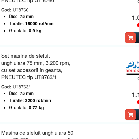
Cod:
UT8760
1.
Disc:
75 mm
Turatie:
16000 rot/min
Greutate:
0.9 kg
Set masina de slefuit
unghiulara 75 mm, 3.200 rpm,
cu set accesorii in geanta,
PNEUTEC tip UT8763/1
Cod:
UT8763/1
1.
Disc:
75 mm
Turatie:
3200 rot/min
Greutate:
0.72 kg
Masina de slefuit unghiulara 50