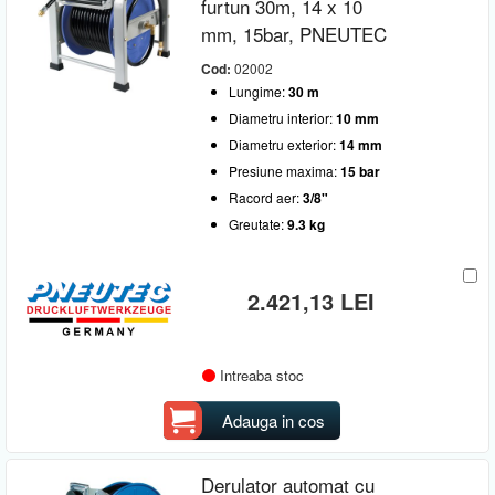
furtun 30m, 14 x 10
mm, 15bar, PNEUTEC
Cod:
02002
Lungime:
30 m
Diametru interior:
10 mm
Diametru exterior:
14 mm
Presiune maxima:
15 bar
Racord aer:
3/8"
Greutate:
9.3 kg
2.421,13 LEI
Intreaba stoc
Adauga in cos
Derulator automat cu