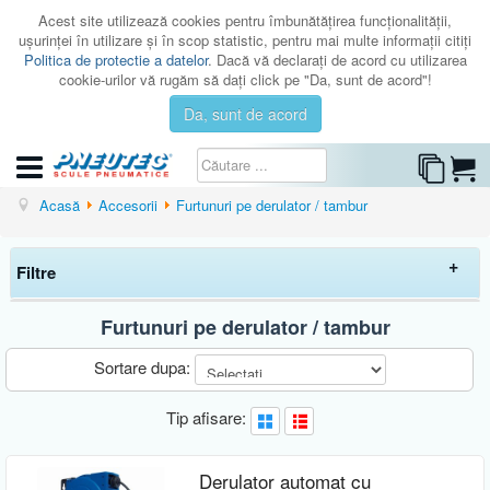
Acest site utilizează cookies pentru îmbunătăţirea funcţionalităţii,
uşurinţei în utilizare şi în scop statistic, pentru mai multe informaţii citiţi
Politica de protectie a datelor
. Dacă vă declaraţi de acord cu utilizarea
cookie-urilor vă rugăm să daţi click pe "Da, sunt de acord"!
Da, sunt de acord
CATEGORII
Acasă
Accesorii
Furtunuri pe derulator / tambur
CATALOAGE
Filtre
SERVICE
ISTORIC
Furtunuri pe derulator / tambur
Elimina filtrele
CONTACT
Sortare dupa:
AUTENTIFICARE
Preț
Tip afisare:
-
Brand
Derulator automat cu
PNEUTEC
(10)