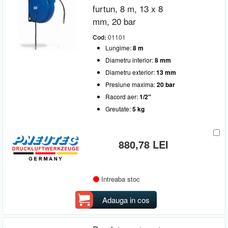
Lungime
furtun, 8 m, 13 x 8
12 mm
(1)
mm, 20 bar
Diametru interior
8 m
(2)
Cod:
01101
15 m
(3)
8 mm
(2)
Lungime:
8 m
Diametru exterior
20 m
(2)
10 mm
(4)
30 m
(1)
Diametru interior:
8 mm
12 mm
(3)
12 mm
(1)
Racord aer
Diametru exterior:
13 mm
13 mm
(1)
Presiune maxima:
20 bar
14 mm
(3)
1/4"
(1)
16 mm
(1)
Racord aer:
1/2"
1/2"
(7)
18 mm
(3)
3/8"
(1)
Greutate:
5 kg
880,78 LEI
Intreaba stoc
Adauga in cos