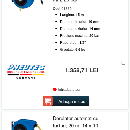
Cod:
01330
Lungime:
15 m
Diametru interior:
10 mm
Diametru exterior:
14 mm
Presiune maxima:
20 bar
Racord aer:
1/2"
Greutate:
6.6 kg
1.358,71 LEI
Intreaba stoc
Adauga in cos
Derulator automat cu
furtun, 20 m, 14 x 10