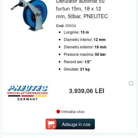
Derulator automat cu
furtun 15m, 18 x 12
mm, 50bar, PNEUTEC
Cod:
09004
Lungime:
15 m
Diametru interior:
12 mm
Diametru exterior:
18 mm
Presiune maxima:
50 bar
Racord aer:
1/2"
Greutate:
21 kg
3.939,06 LEI
Intreaba stoc
Adauga in cos