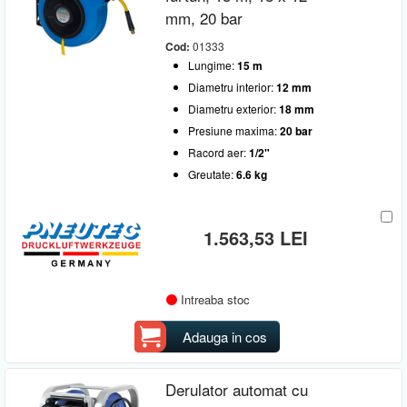
mm, 20 bar
Cod:
01333
Lungime:
15 m
Diametru interior:
12 mm
Diametru exterior:
18 mm
Presiune maxima:
20 bar
Racord aer:
1/2"
Greutate:
6.6 kg
1.563,53 LEI
Intreaba stoc
Adauga in cos
Derulator automat cu