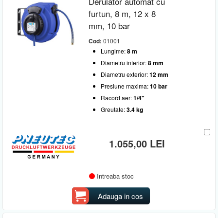
Derulator automat cu
furtun, 8 m, 12 x 8
mm, 10 bar
Cod:
01001
Lungime:
8 m
Diametru interior:
8 mm
Diametru exterior:
12 mm
Presiune maxima:
10 bar
Racord aer:
1/4"
Greutate:
3.4 kg
1.055,00 LEI
Intreaba stoc
Adauga in cos