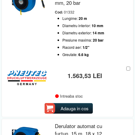
mm, 20 bar
Cod:
01332
Lungime:
20 m
Diametru interior:
10 mm
Diametru exterior:
14 mm
Presiune maxima:
20 bar
Racord aer:
1/2"
Greutate:
6.6 kg
1.563,53 LEI
Intreaba stoc
Adauga in cos
Derulator automat cu
furtun, 15 m, 18 x 12