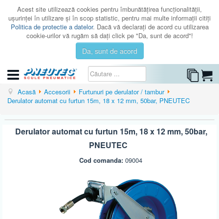
Acest site utilizează cookies pentru îmbunătăţirea funcţionalităţii,
uşurinţei în utilizare şi în scop statistic, pentru mai multe informaţii citiţi
Politica de protectie a datelor
. Dacă vă declaraţi de acord cu utilizarea
cookie-urilor vă rugăm să daţi click pe "Da, sunt de acord"!
Da, sunt de acord
CATEGORII
Acasă
Accesorii
Furtunuri pe derulator / tambur
Derulator automat cu furtun 15m, 18 x 12 mm, 50bar, PNEUTEC
CATALOAGE
SERVICE
Derulator automat cu furtun 15m, 18 x 12 mm, 50bar,
ISTORIC
PNEUTEC
CONTACT
Cod comanda:
09004
AUTENTIFICARE