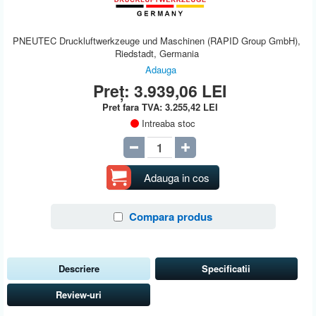
PNEUTEC Druckluftwerkzeuge und Maschinen (RAPID Group GmbH),
Riedstadt, Germania
Adauga
Preț:
3.939,06
LEI
Pret fara TVA:
3.255,42
LEI
Intreaba stoc
Adauga in cos
Compara produs
Descriere
Specificatii
Review-uri