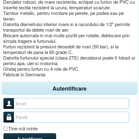
Derulator robust, de mare rezistenta, echipat cu furtun de PVC cu
insertie textila rezistent la uzura, temperaturi scazute.
Tambur metalic, pentru montare pe perete, pe podea sau pe
tavan.
Datorita diametrului interior mare si a racordului de 1/2" permite
transportul de debite mari de aer.
Blocare automata in mai multe pozitii per rotatie, deblocare prin
simpla tragere a furtunului.
Furtun rezistent la presiuni deosebit de mari (50 bar), si la
temperaturi de pana la 60 grade C.
Datorita furtunului special (clasa 2TE) derulatorul poate fi folosit si
pentru apa, ulei si motorina.
Ghidaj pentru furtun cu 4 role de PVC.
Fabricat in Germania
Autentificare
Nume utilizator
Parolă
Ţine-mă minte
Autentificare