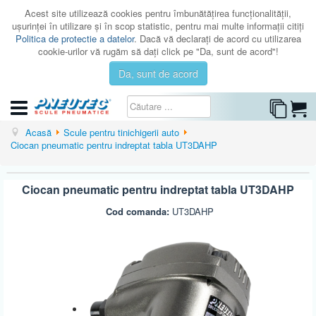
Acest site utilizează cookies pentru îmbunătăţirea funcţionalităţii,
uşurinţei în utilizare şi în scop statistic, pentru mai multe informaţii citiţi
Politica de protectie a datelor
. Dacă vă declaraţi de acord cu utilizarea
cookie-urilor vă rugăm să daţi click pe "Da, sunt de acord"!
Da, sunt de acord
CATEGORII
Acasă
Scule pentru tinichigerii auto
Ciocan pneumatic pentru indreptat tabla UT3DAHP
CATALOAGE
SERVICE
Ciocan pneumatic pentru indreptat tabla UT3DAHP
ISTORIC
Cod comanda:
UT3DAHP
CONTACT
AUTENTIFICARE