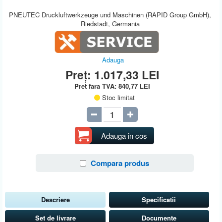
PNEUTEC Druckluftwerkzeuge und Maschinen (RAPID Group GmbH),
Riedstadt, Germania
Adauga
Preț:
1.017,33
LEI
Pret fara TVA:
840,77
LEI
Stoc limitat
Adauga in cos
Compara produs
Descriere
Specificatii
Set de livrare
Documente