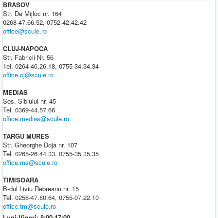
BRASOV
Str. De Mijloc nr. 164
0268-47.66.52, 0752-42.42.42
office@scule.ro
CLUJ-NAPOCA
Str. Fabricii Nr. 56
Tel. 0264-46.26.18, 0755-34.34.34
office.cj@scule.ro
MEDIAS
Sos. Sibiului nr. 45
Tel. 0369-44.57.66
office.medias@scule.ro
TARGU MURES
Str. Gheorghe Doja nr. 107
Tel. 0265-26.44.33, 0755-35.35.35
office.ms@scule.ro
TIMISOARA
B-dul Liviu Rebreanu nr. 15
Tel. 0256-47.80.64, 0755-07.22.10
office.tm@scule.ro
Luni-Vineri: 8:00-17:00