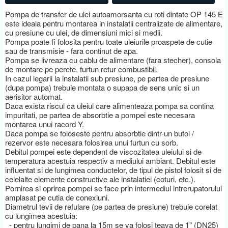
Pompa de transfer de ulei autoamorsanta cu roti dintate OP 145 E
este ideala pentru montarea in instalatii centralizate de alimentare,
cu presiune cu ulei, de dimensiuni mici si medii.
Pompa poate fi folosita pentru toate uleiurile proaspete de cutie
sau de transmisie - fara continut de apa.
Pompa se livreaza cu cablu de alimentare (fara stecher), consola
de montare pe perete, furtun retur combustibil.
In cazul legarii la instalatii sub presiune, pe partea de presiune
(dupa pompa) trebuie montata o supapa de sens unic si un
aerisitor automat.
Daca exista riscul ca uleiul care alimenteaza pompa sa contina
impuritati, pe partea de absorbtie a pompei este necesara
montarea unui racord Y.
Daca pompa se foloseste pentru absorbtie dintr-un butoi /
rezervor este necesara folosirea unui furtun cu sorb.
Debitul pompei este dependent de viscozitatea uleiului si de
temperatura acestuia respectiv a mediului ambiant. Debitul este
influentat si de lungimea conductelor, de tipul de pistol folosit si de
celelalte elemente constructive ale instalatiei (coturi, etc.).
Pornirea si oprirea pompei se face prin intermediul intrerupatorului
amplasat pe cutia de conexiuni.
Diametrul tevii de refulare (pe partea de presiune) trebuie corelat
cu lungimea acestuia:
- pentru lungimi de pana la 15m se va folosi teava de 1" (DN25)