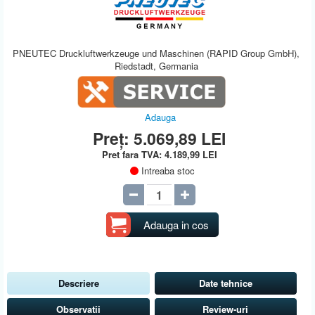
PNEUTEC Druckluftwerkzeuge und Maschinen (RAPID Group GmbH),
Riedstadt, Germania
Adauga
Preț:
5.069,89
LEI
Pret fara TVA:
4.189,99
LEI
Intreaba stoc
Adauga in cos
Descriere
Date tehnice
Observatii
Review-uri