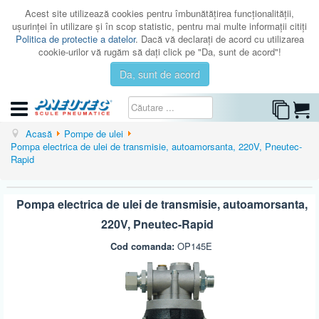
Acest site utilizează cookies pentru îmbunătăţirea funcţionalităţii,
uşurinţei în utilizare şi în scop statistic, pentru mai multe informaţii citiţi
Politica de protectie a datelor
. Dacă vă declaraţi de acord cu utilizarea
cookie-urilor vă rugăm să daţi click pe "Da, sunt de acord"!
Da, sunt de acord
CATEGORII
Acasă
Pompe de ulei
Pompa electrica de ulei de transmisie, autoamorsanta, 220V, Pneutec-
CATALOAGE
Rapid
SERVICE
Pompa electrica de ulei de transmisie, autoamorsanta,
ISTORIC
220V, Pneutec-Rapid
CONTACT
Cod comanda:
OP145E
AUTENTIFICARE