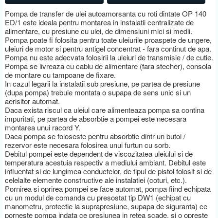
Pompa de transfer de ulei autoamorsanta cu roti dintate OP 140
ED/1 este ideala pentru montarea in instalatii centralizate de
alimentare, cu presiune cu ulei, de dimensiuni mici si medii.
Pompa poate fi folosita pentru toate uleiurile proaspete de ungere,
uleiuri de motor si pentru antigel concentrat - fara continut de apa.
Pompa nu este adecvata folosirii la uleiuri de transmisie / de cutie.
Pompa se livreaza cu cablu de alimentare (fara stecher), consola
de montare cu tampoane de fixare.
In cazul legarii la instalatii sub presiune, pe partea de presiune
(dupa pompa) trebuie montata o supapa de sens unic si un
aerisitor automat.
Daca exista riscul ca uleiul care alimenteaza pompa sa contina
impuritati, pe partea de absorbtie a pompei este necesara
montarea unui racord Y.
Daca pompa se foloseste pentru absorbtie dintr-un butoi /
rezervor este necesara folosirea unui furtun cu sorb.
Debitul pompei este dependent de viscozitatea uleiului si de
temperatura acestuia respectiv a mediului ambiant. Debitul este
influentat si de lungimea conductelor, de tipul de pistol folosit si de
celelalte elemente constructive ale instalatiei (coturi, etc.).
Pornirea si oprirea pompei se face automat, pompa fiind echipata
cu un modul de comanda cu presostat tip DW1 (echipat cu
manometru, protectie la suprapresiune, supapa de siguranta) ce
porneste pompa indata ce presiunea in retea scade, si o opreste