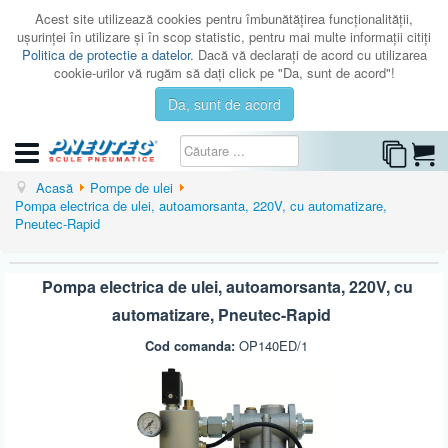
Acest site utilizează cookies pentru îmbunătăţirea funcţionalităţii,
uşurinţei în utilizare şi în scop statistic, pentru mai multe informaţii citiţi
Politica de protectie a datelor
. Dacă vă declaraţi de acord cu utilizarea
cookie-urilor vă rugăm să daţi click pe "Da, sunt de acord"!
Da, sunt de acord
CATEGORII
Acasă
Pompe de ulei
Pompa electrica de ulei, autoamorsanta, 220V, cu automatizare,
CATALOAGE
Pneutec-Rapid
SERVICE
Pompa electrica de ulei, autoamorsanta, 220V, cu
ISTORIC
automatizare, Pneutec-Rapid
CONTACT
Cod comanda:
OP140ED/1
AUTENTIFICARE