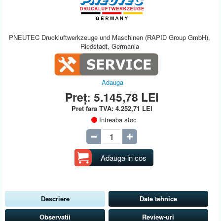
PNEUTEC Druckluftwerkzeuge und Maschinen (RAPID Group GmbH),
Riedstadt, Germania
Adauga
Preț:
5.145,78
LEI
Pret fara TVA:
4.252,71
LEI
Intreaba stoc
Adauga in cos
Descriere
Date tehnice
Observatii
Review-uri