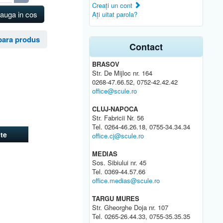
Creaţi un cont
auga in cos
Aţi uitat parola?
ara produs
Contact
BRASOV
Str. De Mijloc nr. 164
0268-47.66.52, 0752-42.42.42
office@scule.ro
CLUJ-NAPOCA
Str. Fabricii Nr. 56
Tel. 0264-46.26.18, 0755-34.34.34
te
office.cj@scule.ro
MEDIAS
Sos. Sibiului nr. 45
Tel. 0369-44.57.66
office.medias@scule.ro
TARGU MURES
Str. Gheorghe Doja nr. 107
Tel. 0265-26.44.33, 0755-35.35.35