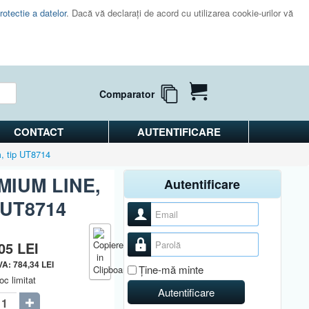
rotectie a datelor
. Dacă vă declaraţi de acord cu utilizarea cookie-urilor vă
Comparator
CONTACT
AUTENTIFICARE
, tip UT8714
EMIUM LINE,
Autentificare
p UT8714
Nume utilizator
Parolă
,05
LEI
TVA:
784,34
LEI
Ţine-mă minte
oc limitat
Autentificare