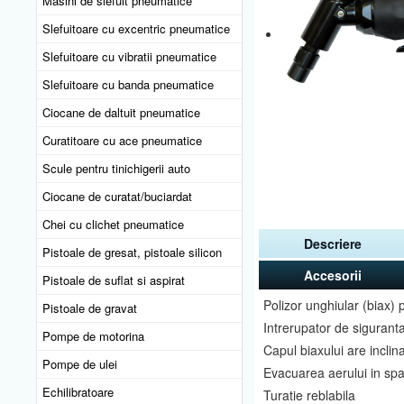
Masini de slefuit pneumatice
Slefuitoare cu excentric pneumatice
Slefuitoare cu vibratii pneumatice
Slefuitoare cu banda pneumatice
Ciocane de daltuit pneumatice
Curatitoare cu ace pneumatice
Scule pentru tinichigerii auto
Ciocane de curatat/buciardat
Chei cu clichet pneumatice
Descriere
Pistoale de gresat, pistoale silicon
Accesorii
Pistoale de suflat si aspirat
Polizor unghiular (biax) p
Pistoale de gravat
Intrerupator de sigurant
Pompe de motorina
Capul biaxului are inclina
Pompe de ulei
Evacuarea aerului in spa
Echilibratoare
Turatie reblabila