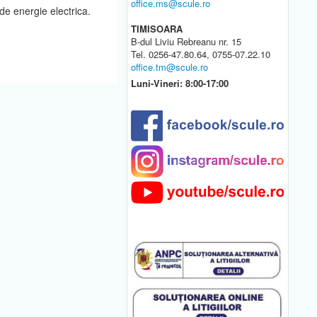
office.ms@scule.ro
e energie electrica.
TIMISOARA
B-dul Liviu Rebreanu nr. 15
Tel. 0256-47.80.64, 0755-07.22.10
office.tm@scule.ro
Luni-Vineri: 8:00-17:00