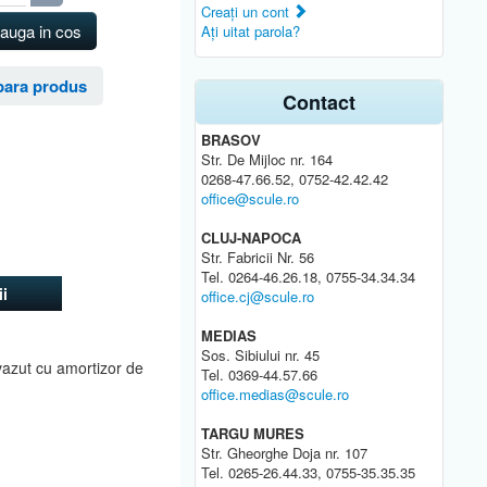
Creaţi un cont
auga in cos
Aţi uitat parola?
ara produs
Contact
BRASOV
Str. De Mijloc nr. 164
0268-47.66.52, 0752-42.42.42
office@scule.ro
CLUJ-NAPOCA
Str. Fabricii Nr. 56
Tel. 0264-46.26.18, 0755-34.34.34
i
office.cj@scule.ro
MEDIAS
Sos. Sibiului nr. 45
evazut cu amortizor de
Tel. 0369-44.57.66
office.medias@scule.ro
TARGU MURES
Str. Gheorghe Doja nr. 107
Tel. 0265-26.44.33, 0755-35.35.35