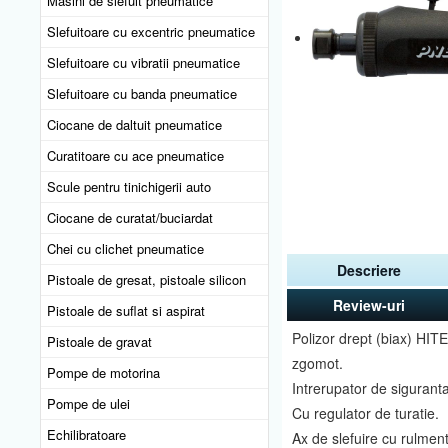
Masini de slefuit pneumatice
Slefuitoare cu excentric pneumatice
Slefuitoare cu vibratii pneumatice
Slefuitoare cu banda pneumatice
Ciocane de daltuit pneumatice
Curatitoare cu ace pneumatice
Scule pentru tinichigerii auto
Ciocane de curatat/buciardat
Chei cu clichet pneumatice
Descriere
Pistoale de gresat, pistoale silicon
Review-uri
Pistoale de suflat si aspirat
Polizor drept (biax) HITE
Pistoale de gravat
zgomot.
Pompe de motorina
Intrerupator de sigurant
Pompe de ulei
Cu regulator de turatie.
Echilibratoare
Ax de slefuire cu rulment