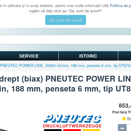
 în utilizare şi în scop statistic, pentru mai multe informaţii citiţi
Politica de p
rugăm să daţi click pe "Da, sunt de acord"!
Da, sunt de acord
SERVICE
ISTORIC
ax) PNEUTEC POWER LINE, 20000 rot/min, 188 mm, penseta 6 mm, tip UT872
 drept (biax) PNEUTEC POWER LIN
in, 188 mm, penseta 6 mm, tip UT
853
Pret fara 
St