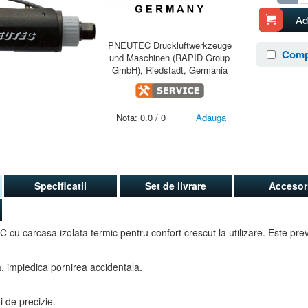
Ad
PNEUTEC Druckluftwerkzeuge
Comp
und Maschinen (RAPID Group
GmbH), Riedstadt, Germania
Nota:
0.0
/
0
Adauga
Specificatii
Set de livrare
Accesori
C cu carcasa izolata termic pentru confort crescut la utilizare. Este pr
a, impiedica pornirea accidentala.
i de precizie.