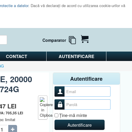
rotectie a datelor
. Dacă vă declaraţi de acord cu utilizarea cookie-urilor vă
Comparator
CONTACT
AUTENTIFICARE
4G
E, 20000
Autentificare
8724G
Nume utilizator
Parolă
,47
LEI
TVA:
705,35
LEI
Ţine-mă minte
oc limitat
Autentificare