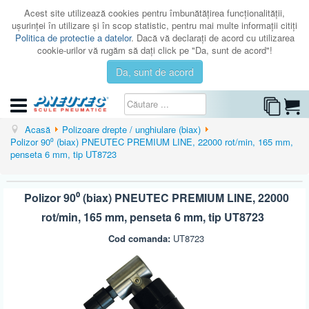
Acest site utilizează cookies pentru îmbunătăţirea funcţionalităţii,
uşurinţei în utilizare şi în scop statistic, pentru mai multe informaţii citiţi
Politica de protectie a datelor
. Dacă vă declaraţi de acord cu utilizarea
cookie-urilor vă rugăm să daţi click pe "Da, sunt de acord"!
Da, sunt de acord
CATEGORII
Acasă
Polizoare drepte / unghiulare (biax)
Polizor 90⁰ (biax) PNEUTEC PREMIUM LINE, 22000 rot/min, 165 mm,
CATALOAGE
penseta 6 mm, tip UT8723
SERVICE
Polizor 90⁰ (biax) PNEUTEC PREMIUM LINE, 22000
ISTORIC
rot/min, 165 mm, penseta 6 mm, tip UT8723
CONTACT
Cod comanda:
UT8723
AUTENTIFICARE