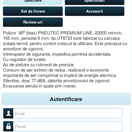
Descriere
Specificatii
Set de livrare
Accesorii
Review-uri
Polizor 90⁰ (biax) PNEUTEC PREMIUM LINE, 22000 rot/min,
165 mm, penseta 6 mm, tip UT8723 este fabricat cu carcasa
izolata termic pentru confort crescut la utilizare. Este prevazut cu
amortizor de zgomot.
Intrerupator de siguranta, impiedica pornirea accidentala.
Cu regulator de turatie.
Ax de slefuire cu rulmenti de precizie.
Consum de aer extrem de redus, realizand o economie
importanta de aer comprimat si implicit de energie electrica.
Silentios, doar 77 dBA, datorita amortizorului de zgomot.
Evacuarea aerului in spate prin maner.
Autentificare
Nume utilizator
Parolă