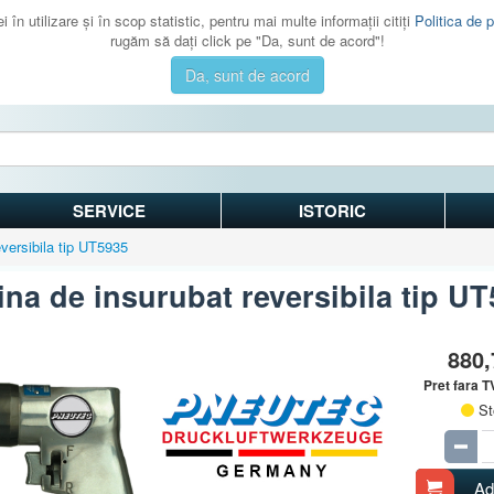
 în utilizare şi în scop statistic, pentru mai multe informaţii citiţi
Politica de p
rugăm să daţi click pe "Da, sunt de acord"!
Da, sunt de acord
SERVICE
ISTORIC
versibila tip UT5935
na de insurubat reversibila tip U
880
Pret fara 
St
Ad