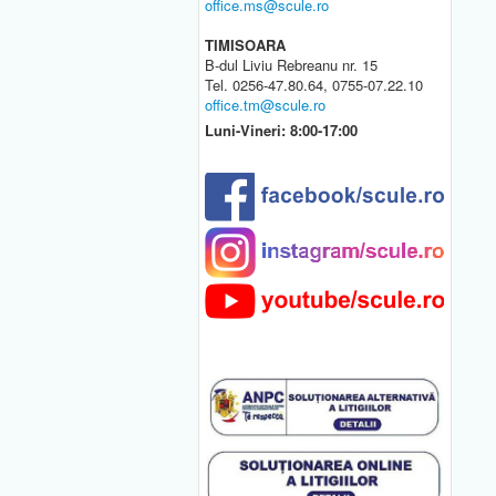
office.ms@scule.ro
TIMISOARA
B-dul Liviu Rebreanu nr. 15
Tel. 0256-47.80.64, 0755-07.22.10
office.tm@scule.ro
Luni-Vineri: 8:00-17:00