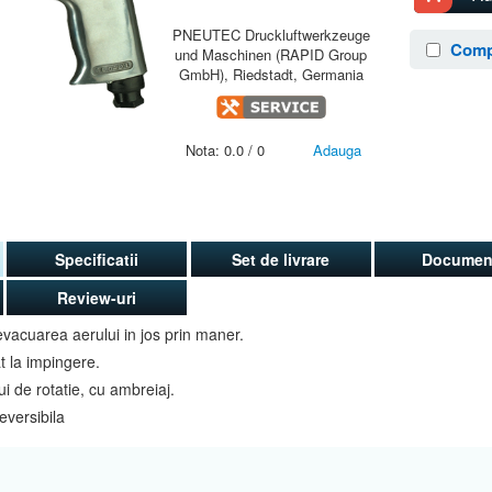
PNEUTEC Druckluftwerkzeuge
Comp
und Maschinen (RAPID Group
GmbH), Riedstadt, Germania
Nota:
0.0
/
0
Adauga
Specificatii
Set de livrare
Documen
Review-uri
 evacuarea aerului in jos prin maner.
t la impingere.
 de rotatie, cu ambreiaj.
eversibila