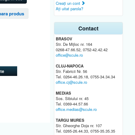
Creaţi un cont
Aţi uitat parola?
ara produs
Contact
BRASOV
Str. De Mijloc nr. 164
0268-47.66.52, 0752-42.42.42
office@scule.ro
CLUJ-NAPOCA
te
Str. Fabricii Nr. 56
Tel. 0264-46.26.18, 0755-34.34.34
office.cj@scule.ro
MEDIAS
Sos. Sibiului nr. 45
Tel. 0369-44.57.66
office.medias@scule.ro
TARGU MURES
Str. Gheorghe Doja nr. 107
Tel. 0265-26.44.33, 0755-35.35.35