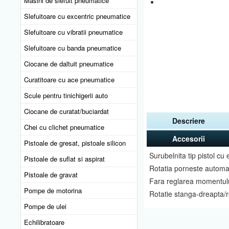
Masini de slefuit pneumatice
Slefuitoare cu excentric pneumatice
Slefuitoare cu vibratii pneumatice
Slefuitoare cu banda pneumatice
Ciocane de daltuit pneumatice
Curatitoare cu ace pneumatice
Scule pentru tinichigerii auto
Ciocane de curatat/buciardat
Descriere
Chei cu clichet pneumatice
Accesorii
Pistoale de gresat, pistoale silicon
Surubelnita tip pistol cu
Pistoale de suflat si aspirat
Rotatia porneste automa
Pistoale de gravat
Fara reglarea momentului
Pompe de motorina
Rotatie stanga-dreapta/r
Pompe de ulei
Echilibratoare