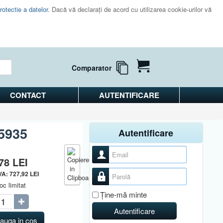
rotectie a datelor
. Dacă vă declaraţi de acord cu utilizarea cookie-urilor vă
Comparator
CONTACT
AUTENTIFICARE
T5935
Autentificare
Nume utilizator
,78
LEI
Parolă
TVA:
727,92
LEI
oc limitat
Ţine-mă minte
Autentificare
auga in cos