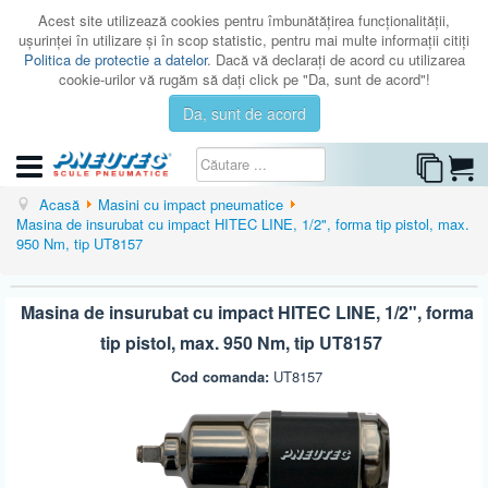
Acest site utilizează cookies pentru îmbunătăţirea funcţionalităţii,
uşurinţei în utilizare şi în scop statistic, pentru mai multe informaţii citiţi
Politica de protectie a datelor
. Dacă vă declaraţi de acord cu utilizarea
cookie-urilor vă rugăm să daţi click pe "Da, sunt de acord"!
Da, sunt de acord
CATEGORII
Acasă
Masini cu impact pneumatice
Masina de insurubat cu impact HITEC LINE, 1/2", forma tip pistol, max.
CATALOAGE
950 Nm, tip UT8157
SERVICE
Masina de insurubat cu impact HITEC LINE, 1/2", forma
ISTORIC
tip pistol, max. 950 Nm, tip UT8157
CONTACT
Cod comanda:
UT8157
AUTENTIFICARE