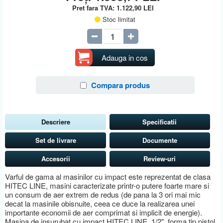
Pret fara TVA:
1.122,90
LEI
Stoc limitat
Adauga in cos
Compara produs
Descriere
Specificatii
Set de livrare
Documente
Accesorii
Review-uri
Varful de gama al masinilor cu impact este reprezentat de clasa
HITEC LINE, masini caracterizate printr-o putere foarte mare si
un consum de aer extrem de redus (de pana la 3 ori mai mic
decat la masinile obisnuite, ceea ce duce la realizarea unei
importante economii de aer comprimat si implicit de energie).
Masina de insurubat cu impact HITEC LINE, 1/2", forma tip pistol,