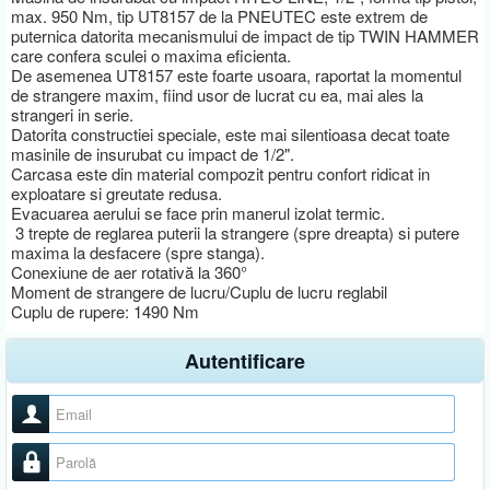
max. 950 Nm, tip UT8157 de la PNEUTEC este extrem de
puternica datorita mecanismului de impact de tip TWIN HAMMER
care confera sculei o maxima eficienta.
De asemenea UT8157 este foarte usoara, raportat la momentul
de strangere maxim, fiind usor de lucrat cu ea, mai ales la
strangeri in serie.
Datorita constructiei speciale, este mai silentioasa decat toate
masinile de insurubat cu impact de 1/2".
Carcasa este din material compozit pentru confort ridicat in
exploatare si greutate redusa.
Evacuarea aerului se face prin manerul izolat termic.
3 trepte de reglarea puterii la strangere (spre dreapta) si putere
maxima la desfacere (spre stanga).
Conexiune de aer rotativă la 360°
Moment de strangere de lucru/Cuplu de lucru reglabil
Cuplu de rupere: 1490 Nm
Autentificare
Nume utilizator
Parolă