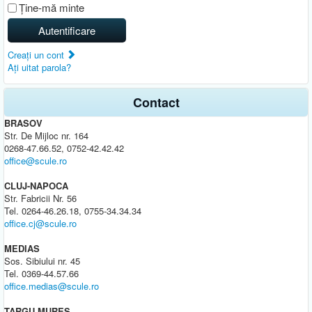
Ţine-mă minte
Autentificare
Creaţi un cont
Aţi uitat parola?
Contact
BRASOV
Str. De Mijloc nr. 164
0268-47.66.52, 0752-42.42.42
office@scule.ro
CLUJ-NAPOCA
Str. Fabricii Nr. 56
Tel. 0264-46.26.18, 0755-34.34.34
office.cj@scule.ro
MEDIAS
Sos. Sibiului nr. 45
Tel. 0369-44.57.66
office.medias@scule.ro
TARGU MURES