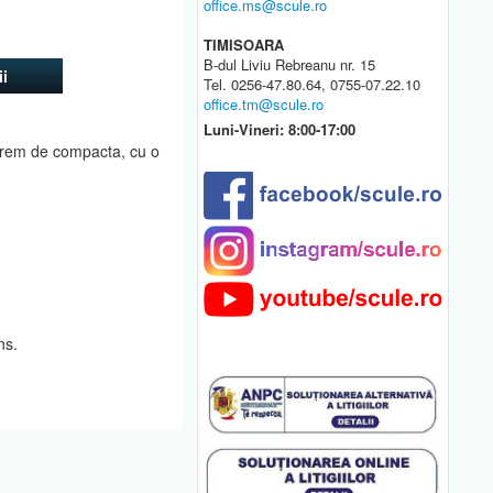
office.ms@scule.ro
TIMISOARA
B-dul Liviu Rebreanu nr. 15
i
Tel. 0256-47.80.64, 0755-07.22.10
office.tm@scule.ro
Luni-Vineri: 8:00-17:00
trem de compacta, cu o
ns.