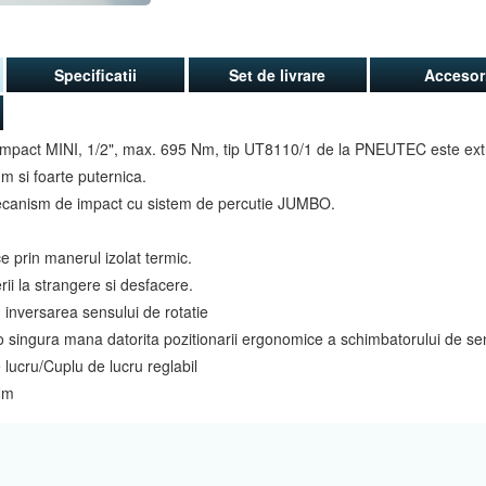
Specificatii
Set de livrare
Accesori
impact MINI, 1/2", max. 695 Nm, tip UT8110/1 de la PNEUTEC este ex
 si foarte puternica.
ecanism de impact cu sistem de percutie JUMBO.
e prin manerul izolat termic.
rii la strangere si desfacere.
inversarea sensului de rotatie
u o singura mana datorita pozitionarii ergonomice a schimbatorului de se
lucru/Cuplu de lucru reglabil
Nm