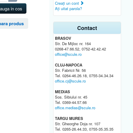
Creaţi un cont
auga in cos
Aţi uitat parola?
ara produs
Contact
BRASOV
Str. De Mijloc nr. 164
0268-47.66.52, 0752-42.42.42
office@scule.ro
CLUJ-NAPOCA
Str. Fabricii Nr. 56
Tel. 0264-46.26.18, 0755-34.34.34
office.cj@scule.ro
MEDIAS
Sos. Sibiului nr. 45
Tel. 0369-44.57.66
office.medias@scule.ro
TARGU MURES
Str. Gheorghe Doja nr. 107
Tel. 0265-26.44.33, 0755-35.35.35