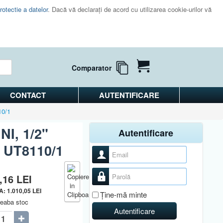
rotectie a datelor
. Dacă vă declaraţi de acord cu utilizarea cookie-urilor vă
Comparator
CONTACT
AUTENTIFICARE
10/1
NI, 1/2"
Autentificare
p UT8110/1
Nume utilizator
Parolă
2,16
LEI
VA:
1.010,05
LEI
Ţine-mă minte
reaba stoc
Autentificare