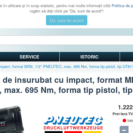
 în utilizare şi în scop statistic, pentru mai multe informaţii citiţi
Politica de p
rugăm să daţi click pe "Da, sunt de acord"!
Da, sunt de acord
SERVICE
ISTORIC
impact, format MINI, 1/2" PNEUTEC, max. 695 Nm, forma tip pistol, tip UT81
 de insurubat cu impact, format MI
max. 695 Nm, forma tip pistol, ti
1.22
Pret fara T
Int