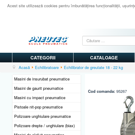
Acest site utilizează cookies pentru îmbunătăţirea funcţionalităţii, uşurinţei
CATEGORII
CATALOAGE
Acasă
Echilibratoare
Echilibrator de greutate 18 - 22 kg
Masini de insurubat pneumatice
Masini de gaurit pneumatice
Cod comanda:
95267
Masini cu impact pneumatice
Pistoale nit-pop pneumatice
Polizoare unghiulare pneumatice
Polizoare drepte / unghiulare (biax)
Masini de slefuit pneumatice