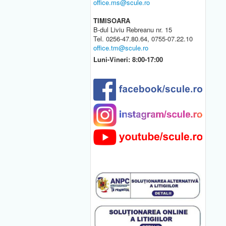
office.ms@scule.ro
TIMISOARA
B-dul Liviu Rebreanu nr. 15
Tel. 0256-47.80.64, 0755-07.22.10
office.tm@scule.ro
Luni-Vineri: 8:00-17:00