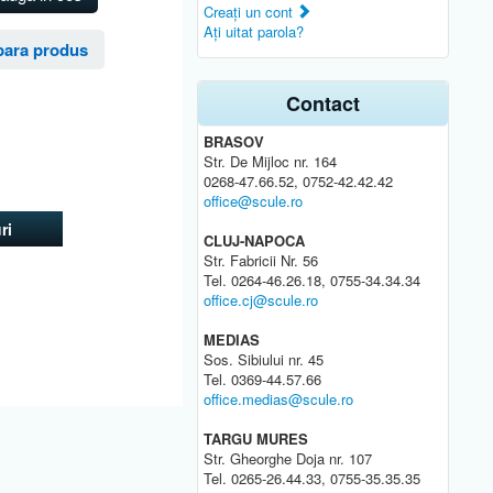
Creaţi un cont
Aţi uitat parola?
ara produs
Contact
BRASOV
Str. De Mijloc nr. 164
0268-47.66.52, 0752-42.42.42
office@scule.ro
ri
CLUJ-NAPOCA
Str. Fabricii Nr. 56
Tel. 0264-46.26.18, 0755-34.34.34
office.cj@scule.ro
MEDIAS
Sos. Sibiului nr. 45
Tel. 0369-44.57.66
office.medias@scule.ro
TARGU MURES
Str. Gheorghe Doja nr. 107
Tel. 0265-26.44.33, 0755-35.35.35