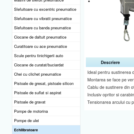
Slefuitoare cu excentric pneumatice
Slefuitoare cu vibratii pneumatice
Slefuitoare cu banda pneumatice
Ciocane de daltuit pneumatice
Curatitoare cu ace pneumatice
Scule pentru tinichigerii auto
Descriere
Ciocane de curatat/buciardat
Ideal pentru sustinerea di
Chei cu clichet pneumatice
Montarea se face pe vert
Pistoale de gresat, pistoale silicon
Cablu de sustinere din ot
Pistoale de suflat si aspirat
Inclusiv opritor si carab
Pistoale de gravat
Tensionarea arcului cu p
Pompe de motorina
Pompe de ulei
Echilibratoare