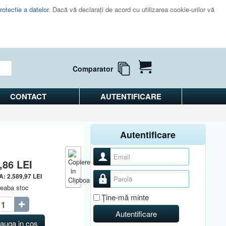
rotectie a datelor
. Dacă vă declaraţi de acord cu utilizarea cookie-urilor vă
Comparator
CONTACT
AUTENTIFICARE
Autentificare
Nume utilizator
3,86
LEI
Parolă
VA:
2.589,97
LEI
reaba stoc
Ţine-mă minte
Autentificare
auga in cos