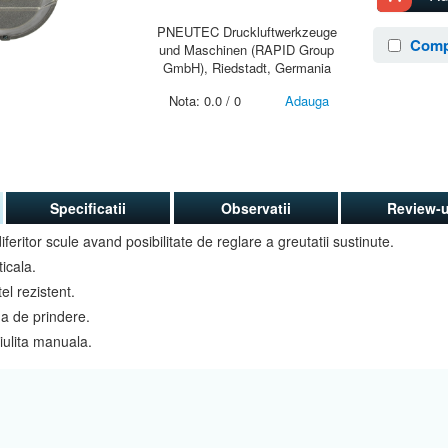
PNEUTEC Druckluftwerkzeuge
Comp
und Maschinen (RAPID Group
GmbH), Riedstadt, Germania
Nota:
0.0
/
0
Adauga
Specificatii
Observatii
Review-u
feritor scule avand posibilitate de reglare a greutatii sustinute.
icala.
el rezistent.
ina de prindere.
iulita manuala.