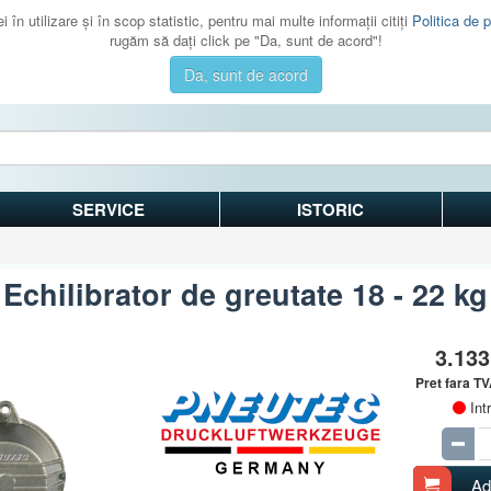
 în utilizare şi în scop statistic, pentru mai multe informaţii citiţi
Politica de p
rugăm să daţi click pe "Da, sunt de acord"!
Da, sunt de acord
SERVICE
ISTORIC
Echilibrator de greutate 18 - 22 kg
3.13
Pret fara T
Int
Ad