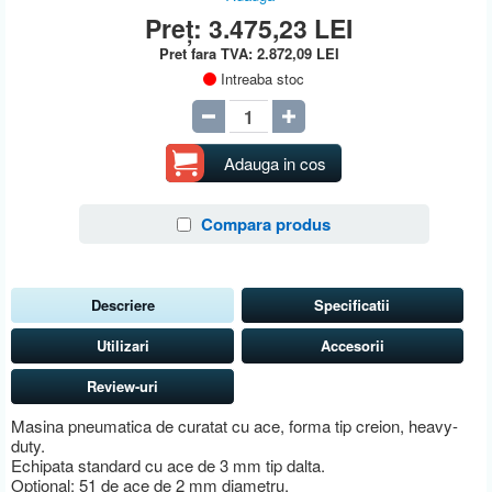
Preț:
3.475,23
LEI
Pret fara TVA:
2.872,09
LEI
Intreaba stoc
Adauga in cos
Compara produs
Descriere
Specificatii
Utilizari
Accesorii
Review-uri
Masina pneumatica de curatat cu ace, forma tip creion, heavy-
duty.
Echipata standard cu ace de 3 mm tip dalta.
Optional: 51 de ace de 2 mm diametru.