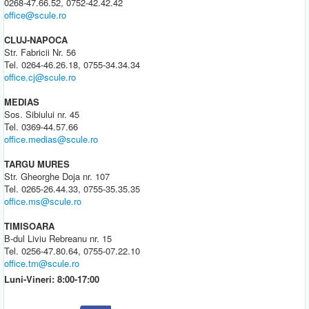
0268-47.66.52, 0752-42.42.42
office@scule.ro
CLUJ-NAPOCA
Str. Fabricii Nr. 56
Tel. 0264-46.26.18, 0755-34.34.34
office.cj@scule.ro
MEDIAS
Sos. Sibiului nr. 45
Tel. 0369-44.57.66
office.medias@scule.ro
TARGU MURES
Str. Gheorghe Doja nr. 107
Tel. 0265-26.44.33, 0755-35.35.35
office.ms@scule.ro
TIMISOARA
B-dul Liviu Rebreanu nr. 15
Tel. 0256-47.80.64, 0755-07.22.10
office.tm@scule.ro
Luni-Vineri: 8:00-17:00