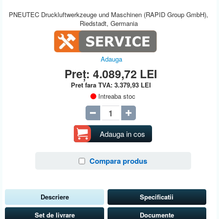
PNEUTEC Druckluftwerkzeuge und Maschinen (RAPID Group GmbH),
Riedstadt, Germania
Adauga
Preț:
4.089,72
LEI
Pret fara TVA:
3.379,93
LEI
Intreaba stoc
Adauga in cos
Compara produs
Descriere
Specificatii
Set de livrare
Documente