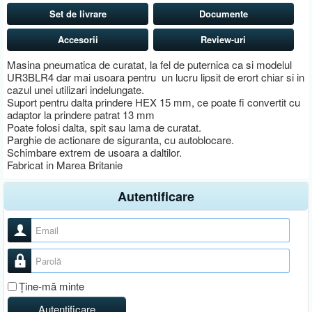
Set de livrare
Documente
Accesorii
Review-uri
Masina pneumatica de curatat, la fel de puternica ca si modelul
UR3BLR4 dar mai usoara pentru un lucru lipsit de erort chiar si in
cazul unei utilizari indelungate.
Suport pentru dalta prindere HEX 15 mm, ce poate fi convertit cu
adaptor la prindere patrat 13 mm
Poate folosi dalta, spit sau lama de curatat.
Parghie de actionare de siguranta, cu autoblocare.
Schimbare extrem de usoara a daltilor.
Fabricat in Marea Britanie
Autentificare
Nume utilizator
Parolă
Ţine-mă minte
Autentificare