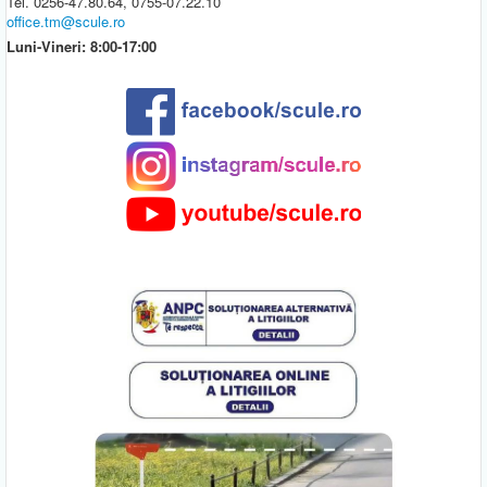
Tel. 0256-47.80.64, 0755-07.22.10
office.tm@scule.ro
Luni-Vineri: 8:00-17:00