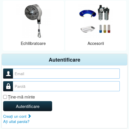
Echilibratoare
Accesorii
Autentificare
Nume utilizator
Parolă
Ţine-mă minte
Autentificare
Creaţi un cont
Aţi uitat parola?