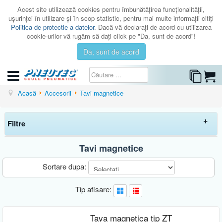
Acest site utilizează cookies pentru îmbunătăţirea funcţionalităţii,
uşurinţei în utilizare şi în scop statistic, pentru mai multe informaţii citiţi
Politica de protectie a datelor
. Dacă vă declaraţi de acord cu utilizarea
cookie-urilor vă rugăm să daţi click pe "Da, sunt de acord"!
Da, sunt de acord
CATEGORII
Acasă
Accesorii
Tavi magnetice
CATALOAGE
Filtre
SERVICE
ISTORIC
Tavi magnetice
Elimina filtrele
CONTACT
Sortare dupa:
AUTENTIFICARE
Preț
Tip afisare:
-
Brand
Tava magnetica tip ZT
PNEUTEC
(2)