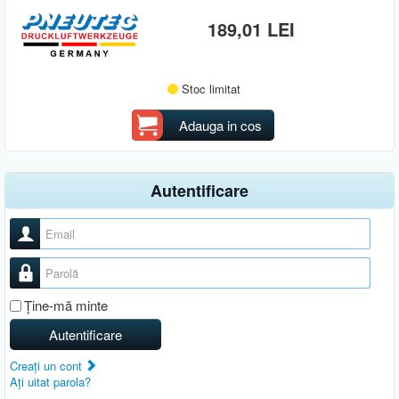
189,01 LEI
Stoc limitat
Adauga in cos
Autentificare
Nume utilizator
Parolă
Ţine-mă minte
Autentificare
Creaţi un cont
Aţi uitat parola?