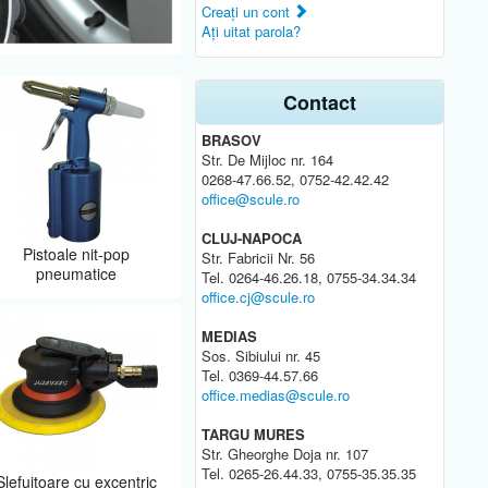
Creaţi un cont
Aţi uitat parola?
Contact
BRASOV
Str. De Mijloc nr. 164
0268-47.66.52, 0752-42.42.42
office@scule.ro
CLUJ-NAPOCA
Pistoale nit-pop
Str. Fabricii Nr. 56
pneumatice
Tel. 0264-46.26.18, 0755-34.34.34
office.cj@scule.ro
MEDIAS
Sos. Sibiului nr. 45
Tel. 0369-44.57.66
office.medias@scule.ro
TARGU MURES
Str. Gheorghe Doja nr. 107
Tel. 0265-26.44.33, 0755-35.35.35
Slefuitoare cu excentric