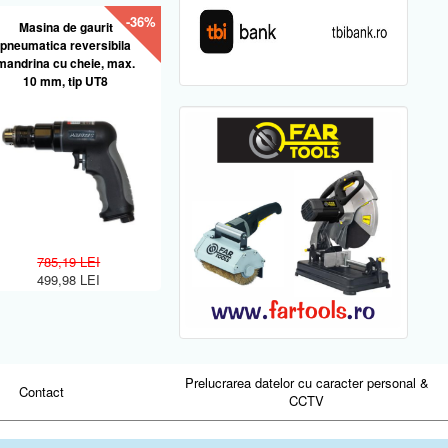
-36%
Masina de gaurit
pneumatica reversibila
mandrina cu cheie, max.
10 mm, tip UT8
785,19 LEI
499,98 LEI
Prelucrarea datelor cu caracter personal &
Contact
CCTV