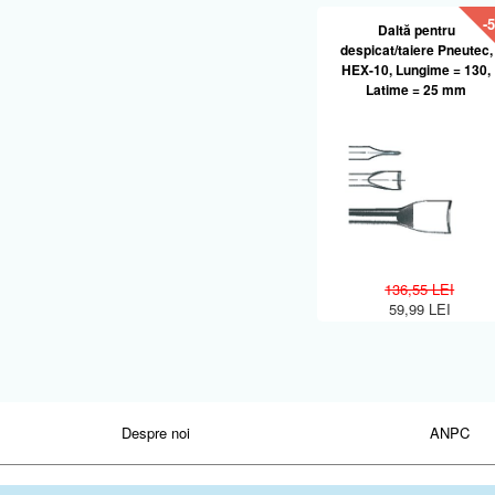
-
Daltă pentru
despicat/taiere Pneutec,
HEX-10, Lungime = 130,
Latime = 25 mm
136,55 LEI
59,99 LEI
Despre noi
ANPC