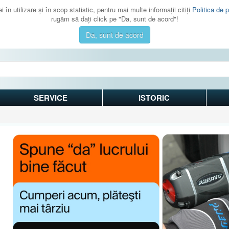
 în utilizare şi în scop statistic, pentru mai multe informaţii citiţi
Politica de p
rugăm să daţi click pe "Da, sunt de acord"!
Da, sunt de acord
SERVICE
ISTORIC