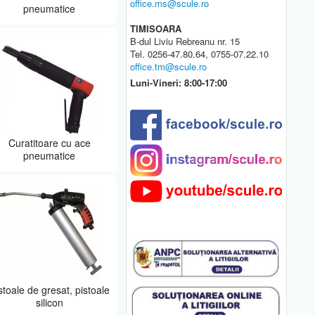
office.ms@scule.ro
pneumatice
TIMISOARA
B-dul Liviu Rebreanu nr. 15
Tel. 0256-47.80.64, 0755-07.22.10
office.tm@scule.ro
Luni-Vineri: 8:00-17:00
Curatitoare cu ace
pneumatice
stoale de gresat, pistoale
silicon