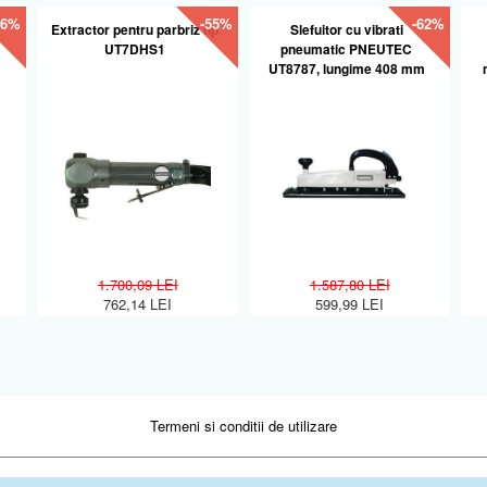
56%
-55%
-62%
Extractor pentru parbriz tip
Slefuitor cu vibrati
UT7DHS1
pneumatic PNEUTEC
UT8787, lungime 408 mm
1.700,09 LEI
1.587,80 LEI
762,14 LEI
599,99 LEI
Termeni si conditii de utilizare