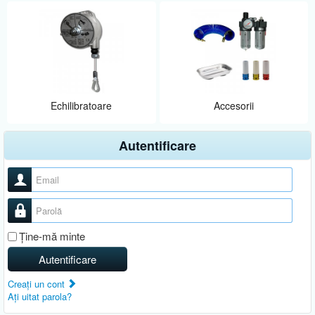
Echilibratoare
Accesorii
Autentificare
Nume utilizator
Parolă
Ţine-mă minte
Autentificare
Creaţi un cont
Aţi uitat parola?