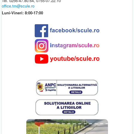
Tel. 0256-47.80.64, 0755-07.22.10
office.tm@scule.ro
Luni-Vineri: 8:00-17:00