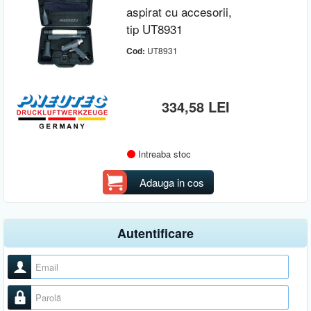
aspirat cu accesorii,
tip UT8931
Cod:
UT8931
334,58 LEI
Intreaba stoc
Adauga in cos
Autentificare
Nume utilizator
Parolă