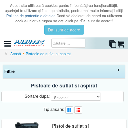
Acest site utilizează cookies pentru îmbunătăţirea funcţionalităţii,
uşurinţei în utilizare şi în scop statistic, pentru mai multe informaţii citiţi
Politica de protectie a datelor
. Dacă vă declaraţi de acord cu utilizarea
cookie-urilor vă rugăm să daţi click pe "Da, sunt de acord"!
Da, sunt de acord
CATEGORII
Acasă
Pistoale de suflat si aspirat
CATALOAGE
Filtre
SERVICE
ISTORIC
Pistoale de suflat si aspirat
Elimina filtrele
CONTACT
Sortare dupa:
AUTENTIFICARE
Preț
Tip afisare:
-
Brand
Pistol de suflat si
PNEUTEC
(1)