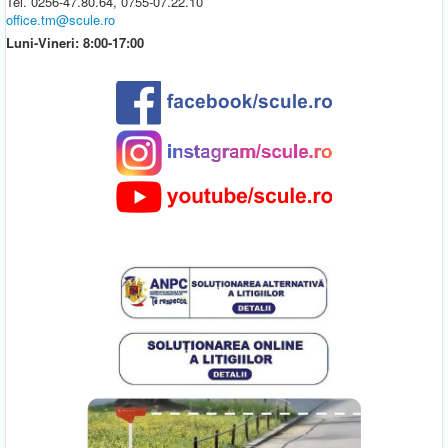
Tel. 0256-47.80.64, 0755-07.22.10
office.tm@scule.ro
Luni-Vineri: 8:00-17:00