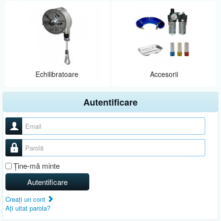
Echilibratoare
Accesorii
Autentificare
Nume utilizator
Parolă
Ţine-mă minte
Autentificare
Creaţi un cont
Aţi uitat parola?