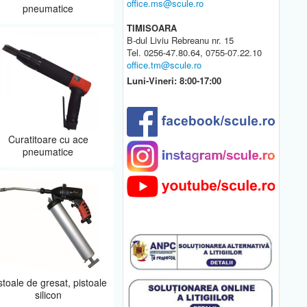
office.ms@scule.ro
pneumatice
TIMISOARA
B-dul Liviu Rebreanu nr. 15
Tel. 0256-47.80.64, 0755-07.22.10
office.tm@scule.ro
Luni-Vineri: 8:00-17:00
Curatitoare cu ace
pneumatice
stoale de gresat, pistoale
silicon