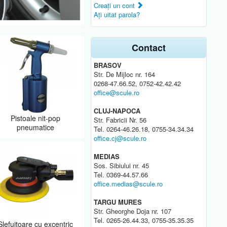
Creaţi un cont
Aţi uitat parola?
Contact
BRASOV
Str. De Mijloc nr. 164
0268-47.66.52, 0752-42.42.42
office@scule.ro
CLUJ-NAPOCA
Pistoale nit-pop
Str. Fabricii Nr. 56
pneumatice
Tel. 0264-46.26.18, 0755-34.34.34
office.cj@scule.ro
MEDIAS
Sos. Sibiului nr. 45
Tel. 0369-44.57.66
office.medias@scule.ro
TARGU MURES
Str. Gheorghe Doja nr. 107
Tel. 0265-26.44.33, 0755-35.35.35
Slefuitoare cu excentric