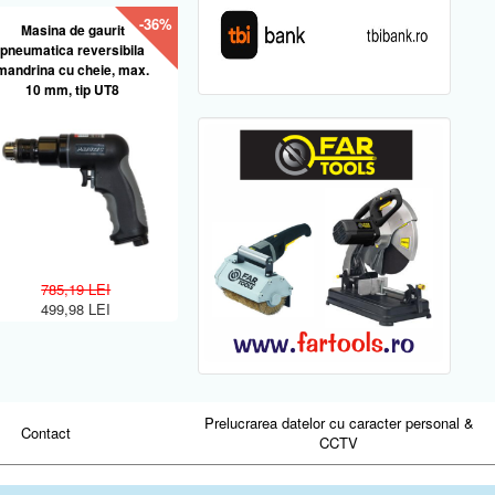
-36%
Masina de gaurit
pneumatica reversibila
mandrina cu cheie, max.
10 mm, tip UT8
785,19 LEI
499,98 LEI
Prelucrarea datelor cu caracter personal &
Contact
CCTV