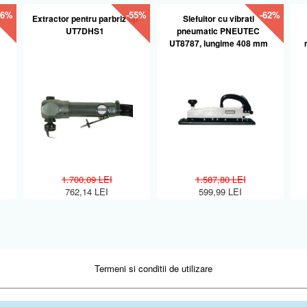
56%
-55%
-62%
Extractor pentru parbriz tip
Slefuitor cu vibrati
UT7DHS1
pneumatic PNEUTEC
UT8787, lungime 408 mm
1.700,09 LEI
1.587,80 LEI
762,14 LEI
599,99 LEI
Termeni si conditii de utilizare