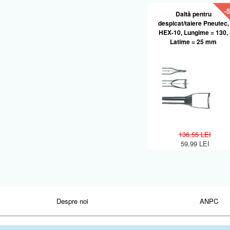
-
Daltă pentru
despicat/taiere Pneutec,
HEX-10, Lungime = 130,
Latime = 25 mm
136,55 LEI
59,99 LEI
Despre noi
ANPC