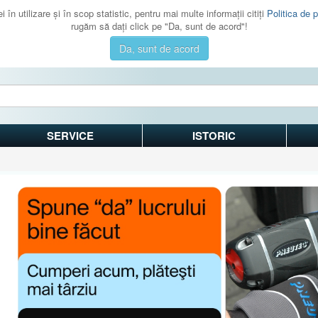
 în utilizare şi în scop statistic, pentru mai multe informaţii citiţi
Politica de p
rugăm să daţi click pe "Da, sunt de acord"!
Da, sunt de acord
SERVICE
ISTORIC