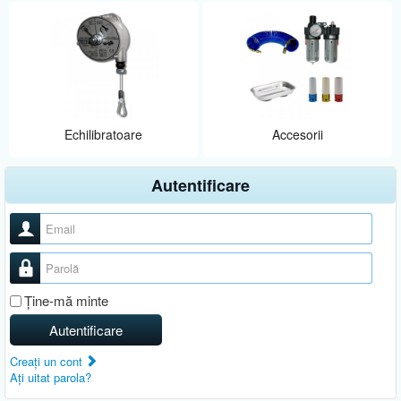
Echilibratoare
Accesorii
Autentificare
Nume utilizator
Parolă
Ţine-mă minte
Autentificare
Creaţi un cont
Aţi uitat parola?