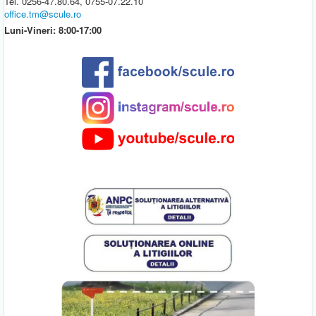
Tel. 0256-47.80.64, 0755-07.22.10
office.tm@scule.ro
Luni-Vineri: 8:00-17:00